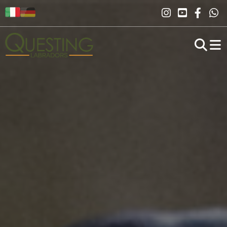
Novità
Labrador
Allevamento
Salute
Tanja