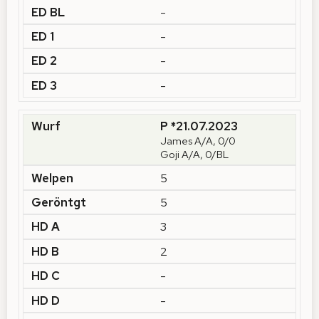
-
-
-
-
P *21.07.2023
James A/A, 0/0
Goji A/A, 0/BL
5
5
3
2
-
-