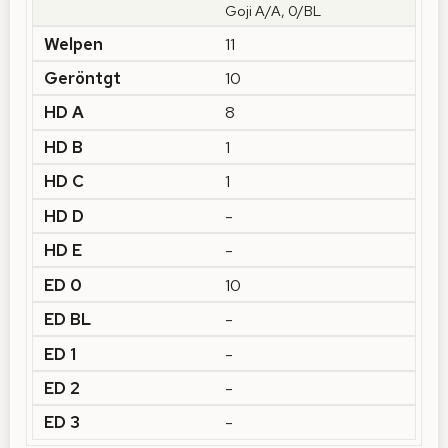
Goji A/A, 0/BL
11
10
8
1
1
-
-
10
-
-
-
-