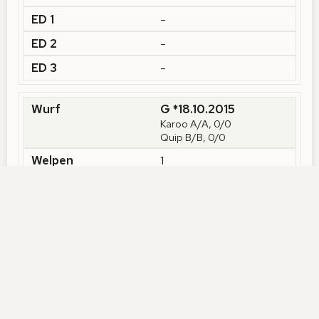
-
-
-
G *18.10.2015
Karoo A/A, 0/0
Quip B/B, 0/0
1
1
1
-
-
-
-