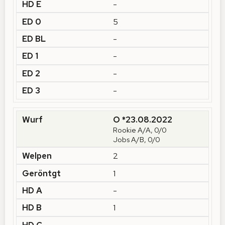
-
5
-
-
-
-
O *23.08.2022
Rookie A/A, 0/0
Jobs A/B, 0/0
2
1
-
1
-